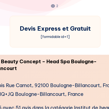
2
Devis Express et Gratuit
[formidable id=1]
i Beauty Concept – Head Spa Boulogne-
ancourt
is Rue Carnot, 92100 Boulogne-Billancourt, Fr
Q+JQ Boulogne-Billancourt, France
5 avec 51 avis dans la catégorie ​Institut de be