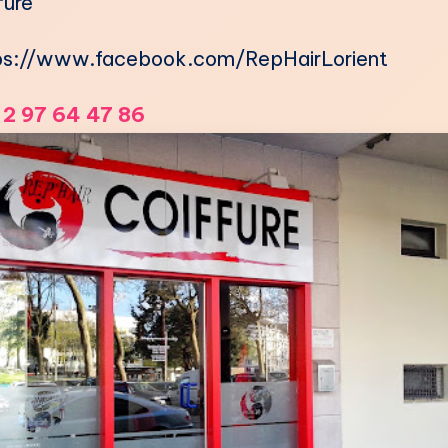
fure
ps://www.facebook.com/RepHairLorient
 2 97 64 47 86