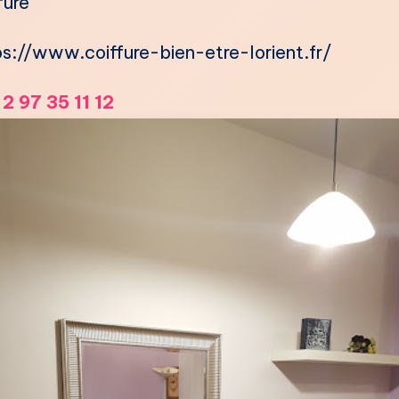
fure
s://www.coiffure-bien-etre-lorient.fr/
2 97 35 11 12