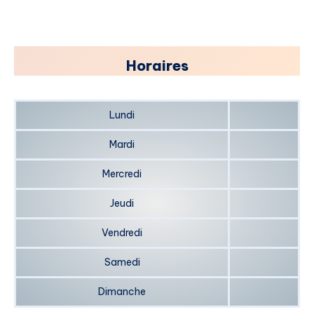
​Horaires
Lundi
Mardi
Mercredi
Jeudi
Vendredi
Samedi
Dimanche