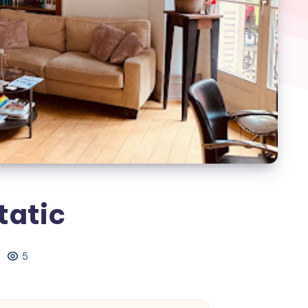
tatic
5