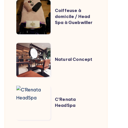
Coiffeuse
Coiffeuse à
à
domicile / Head
domicile
Spa à Guebwiller
/
Head
Spa
Natural
à
Concept
Natural Concept
Guebwiller
C’Renata
HeadSpa
C’Renata
HeadSpa