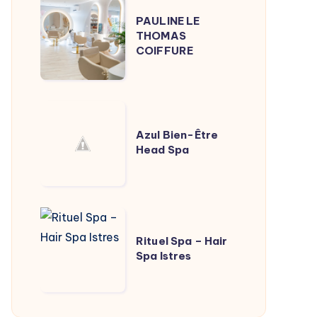
PAULINE
PAULINE LE
LE
THOMAS
THOMAS
COIFFURE
COIFFURE
Azul
Bien-
Azul Bien-Être
Head Spa
Être
Head
Spa
Rituel
Spa
Rituel Spa – Hair
Spa Istres
–
Hair
Spa
Istres