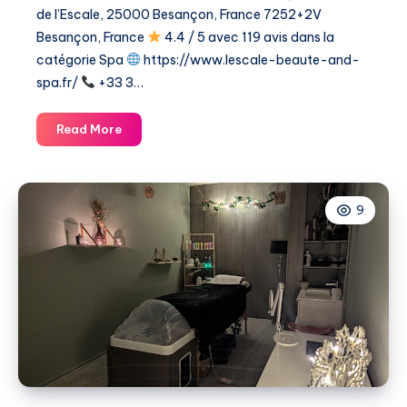
de l’Escale, 25000 Besançon, France 7252+2V
Besançon, France
4.4 / 5 avec 119 avis dans la
catégorie ​Spa
https://www.lescale-beaute-and-
spa.fr/
+33 3…
L’Escale
Read More
Beauté
&
Spa
9