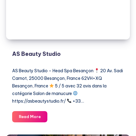
head
spa
Besançon
–
balnéothérapie
AS Beauty Studio
AS Beauty Studio – Head Spa Besançon
20 Av. Sadi
Carnot, 25000 Besançon, France 62VH+XQ
Besançon, France
5 / 5 avec 32 avis dans la
catégorie ​Salon de manucure
https://asbeautystudio.fr/
+33…
AS
Read More
Beauty
Studio