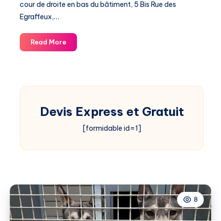
cour de droite en bas du bâtiment, 5 Bis Rue des
Egraffeux,…
L’Atelier
Read More
D’Océane
–
Head
Spa
|
Devis Express et Gratuit
Brow
lift
[formidable id=1]
|
Tan
|
Ongles
|
Cils
8
|
Épilations