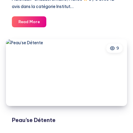
avis dans la catégorie ​Institut…
AJ
Read More
Beauty
Artist
|
9
Noor
Relaxation
│Head
spa
Peau’se Détente