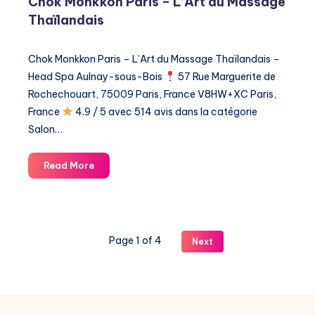
Chok Monkkon Paris – L’Art du Massage
Thaïlandais
Chok Monkkon Paris – L’Art du Massage Thaïlandais –
Head Spa Aulnay-sous-Bois
57 Rue Marguerite de
Rochechouart, 75009 Paris, France V8HW+XC Paris,
France
4.9 / 5 avec 514 avis dans la catégorie ​
Salon…
Chok
Read More
Monkkon
Paris
–
L’Art
Page 1 of 4
Next
du
Massage
Thaïlandais