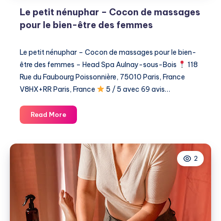
Le petit nénuphar – Cocon de massages
pour le bien-être des femmes
Le petit nénuphar – Cocon de massages pour le bien-
être des femmes – Head Spa Aulnay-sous-Bois
118
Rue du Faubourg Poissonnière, 75010 Paris, France
V8HX+RR Paris, France
5 / 5 avec 69 avis…
Le
Read More
petit
nénuphar
–
2
Cocon
de
massages
pour
le
bien-