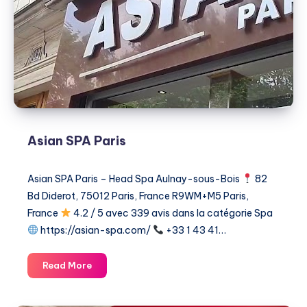
Asian SPA Paris
Asian SPA Paris – Head Spa Aulnay-sous-Bois
82
Bd Diderot, 75012 Paris, France R9WM+M5 Paris,
France
4.2 / 5 avec 339 avis dans la catégorie ​Spa
https://asian-spa.com/
+33 1 43 41…
Asian
Read More
SPA
Paris