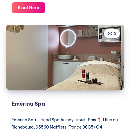
Au
Read More
Réveil
Des
Sens
3
Emérina Spa
Emérina Spa – Head Spa Aulnay-sous-Bois
1 Rue du
Richebourg, 95560 Maffliers, France 38G5+Q4