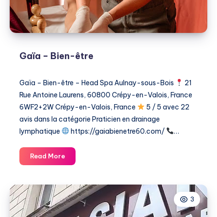
être
des
femmes
Gaïa – Bien-être
Gaïa – Bien-être – Head Spa Aulnay-sous-Bois
21
Rue Antoine Laurens, 60800 Crépy-en-Valois, France
6WF2+2W Crépy-en-Valois, France
5 / 5 avec 22
avis dans la catégorie ​Praticien en drainage
lymphatique
https://gaiabienetre60.com/
…
Gaïa
Read More
–
Bien-
être
3